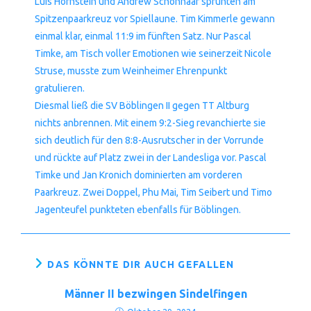
Luis Hornstein und Andrew Schönhaar sprühten am
Spitzenpaarkreuz vor Spiellaune. Tim Kimmerle gewann
einmal klar, einmal 11:9 im fünften Satz. Nur Pascal
Timke, am Tisch voller Emotionen wie seinerzeit Nicole
Struse, musste zum Weinheimer Ehrenpunkt
gratulieren.
Diesmal ließ die SV Böblingen II gegen TT Altburg
nichts anbrennen. Mit einem 9:2-Sieg revanchierte sie
sich deutlich für den 8:8-Ausrutscher in der Vorrunde
und rückte auf Platz zwei in der Landesliga vor. Pascal
Timke und Jan Kronich dominierten am vorderen
Paarkreuz. Zwei Doppel, Phu Mai, Tim Seibert und Timo
Jagenteufel punkteten ebenfalls für Böblingen.
DAS KÖNNTE DIR AUCH GEFALLEN
Männer II bezwingen Sindelfingen