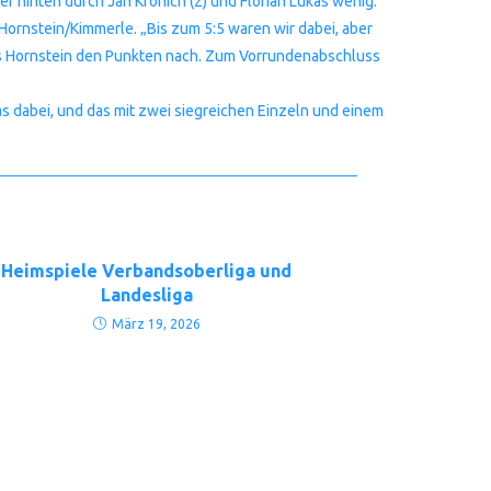
r hinten durch Jan Kronich (2) und Florian Lukas wenig.
Hornstein/Kimmerle. „Bis zum 5:5 waren wir dabei, aber
 Luis Hornstein den Punkten nach. Zum Vorrundenabschluss
as dabei, und das mit zwei siegreichen Einzeln und einem
Heimspiele Verbandsoberliga und
Landesliga
März 19, 2026