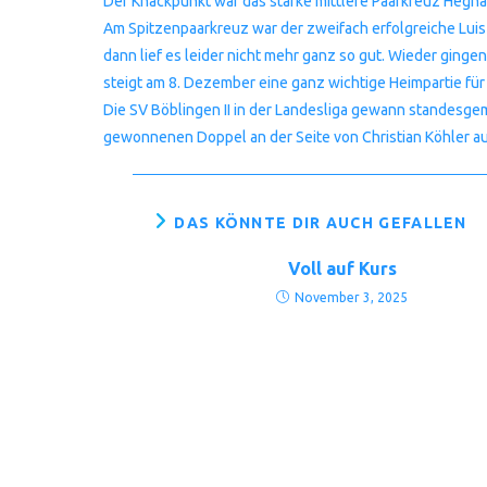
Der Knackpunkt war das starke mittlere Paarkreuz Hegnach
Am Spitzenpaarkreuz war der zweifach erfolgreiche Luis 
dann lief es leider nicht mehr ganz so gut. Wieder ginge
steigt am 8. Dezember eine ganz wichtige Heimpartie f
Die SV Böblingen II in der Landesliga gewann standesgemä
gewonnenen Doppel an der Seite von Christian Köhler au
DAS KÖNNTE DIR AUCH GEFALLEN
Voll auf Kurs
November 3, 2025