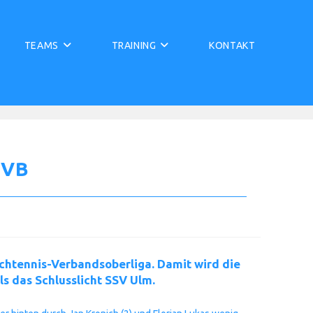
TEAMS
TRAINING
KONTAKT
SVB
ischtennis-Verbandsoberliga. Damit wird die
s das Schlusslicht SSV Ulm.