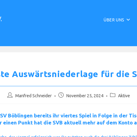
ÜBER UNS
ste Auswärtsniederlage für die 
Beitrags-
Beitrag
Beitrags-
Manfred Schneider
November 25, 2024
Aktive
Autor:
veröffentlicht:
Kategorie:
V Böblingen bereits ihr viertes Spiel in Folge in der T
 einen Punkt hat die SVB aktuell mehr auf dem Konto al