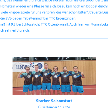
s, das viermal erfolgreich war. Da nutzten auch die drei Böblinger Zähle
Hornstein wieder eine Klasse für sich. Dazu kam noch ein Doppel durch 
n viele knappe Spiele für uns verloren, das war schon bitter“, trauerte
ür die SVB gegen Tabellennachbar TTC Ergenzingen.
ß mit 9:3 bei Schlusslicht TTC Ottenbronn II. Auch hier war Florian Luk
ch sehr erfolgreich.
Starker Saisonstart
September 15, 2024