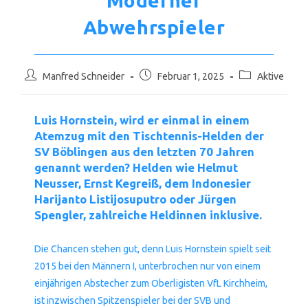
Moderner
Abwehrspieler
Beitrags-
Beitrag
Beitrags-
Manfred Schneider
Februar 1, 2025
Aktive
Autor:
veröffentlicht:
Kategorie:
Luis Hornstein, wird er einmal in einem
Atemzug mit den Tischtennis-Helden der
SV Böblingen aus den letzten 70 Jahren
genannt werden? Helden wie Helmut
Neusser, Ernst Kegreiß, dem Indonesier
Harijanto Listijosuputro oder Jürgen
Spengler, zahlreiche Heldinnen inklusive.
Die Chancen stehen gut, denn Luis Hornstein spielt seit
2015 bei den Männern I, unterbrochen nur von einem
einjährigen Abstecher zum Oberligisten VfL Kirchheim,
ist inzwischen Spitzenspieler bei der SVB und