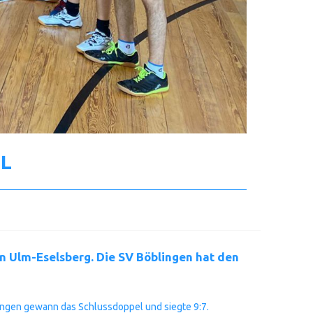
OL
in Ulm-Eselsberg. Die SV Böblingen hat den
lingen gewann das Schlussdoppel und siegte 9:7.