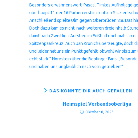
Besonders erwähnenswert: Pascal Timkes Aufholjagd gege
überhaupt 11 der 16 Partien erst im fünften Satz entsch
Anschließend spielte Ulm gegen Oberbrüden 8:8. Das hie
Doch dazu kam es nicht, nach weiteren dreieinhalb Stund
damit nach Zweitliga-Aufstieg im Fußball nochmals an d
Spitzenpaarkreuz. Auch Jan Kronich überzeugte, doch die
und leider hat uns ein Punkt gefehlt, obwohl wir bis zu
echt stark.“ Hornstein über die Böblinger Fans: „Besond
und haben uns unglaublich nach vorn getrieben!“
DAS KÖNNTE DIR AUCH GEFALLEN
Heimspiel Verbandsoberliga
Oktober 8, 2025