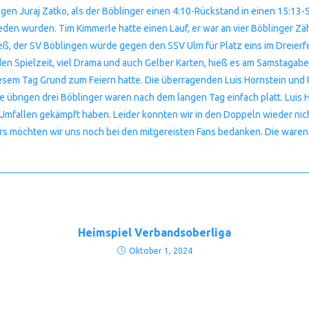
n Juraj Zatko, als der Böblinger einen 4:10-Rückstand in einen 15:13-
ieden wurden. Tim Kimmerle hatte einen Lauf, er war an vier Böblinger Z
ß, der SV Böblingen würde gegen den SSV Ulm für Platz eins im Dreierf
en Spielzeit, viel Drama und auch Gelber Karten, hieß es am Samstagab
iesem Tag Grund zum Feiern hatte. Die überragenden Luis Hornstein und
 übrigen drei Böblinger waren nach dem langen Tag einfach platt. Luis 
m Umfallen gekämpft haben. Leider konnten wir in den Doppeln wieder nic
ers möchten wir uns noch bei den mitgereisten Fans bedanken. Die waren 
Heimspiel Verbandsoberliga
Oktober 1, 2024