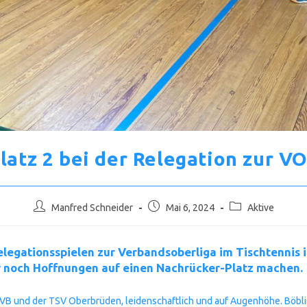
latz 2 bei der Relegation zur V
Beitrags-
Beitrag
Beitrags-
Manfred Schneider
Mai 6, 2024
Aktive
Autor:
veröffentlicht:
Kategorie:
elegationsspielen zur Verbandsoberliga im Tischtennis 
er noch Hoffnungen auf einen Nachrücker-Platz machen.
e SVB und der TSV Oberbrüden, leidenschaftlich und auf Augenhöhe. Böb