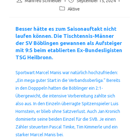
Manfred Schneider
September 15, 2024
Autor:
veröffentlicht:
Beitrags-
Aktive
Kategorie:
Besser hätte es zum Saisonauftakt nicht
laufen können. Die Tischtennis-Männer
der SV Böblingen gewannen als Aufsteiger
mit 9:5 beim etablierten Ex-Bundesligisten
TSG Heilbronn.
Sportwart Marcel Manis war natürlich hochzufrieden:
„Ein mega guter Start in die Verbandsoberliga.“ Bereits
in den Dopppeln hatten die Böblinger ein 2:1-
Übergewicht, die intensive Vorbereitung zahlte sich
also aus. In den Einzeln überragte Spitzenspieler Luis
Hornstein, er blieb ohne Satzverlust. Auch Jan Kronich
dominierte seine beiden Einzel für die SVB. Je einen
Zähler steuerten Pascal Timke, Tim Kimmerle und ein
starker Marcel Manis bei.