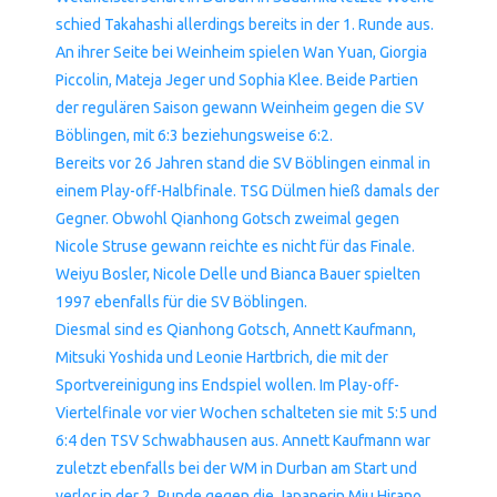
schied Takahashi allerdings bereits in der 1. Runde aus.
An ihrer Seite bei Weinheim spielen Wan Yuan, Giorgia
Piccolin, Mateja Jeger und Sophia Klee. Beide Partien
der regulären Saison gewann Weinheim gegen die SV
Böblingen, mit 6:3 beziehungsweise 6:2.
Bereits vor 26 Jahren stand die SV Böblingen einmal in
einem Play-off-Halbfinale. TSG Dülmen hieß damals der
Gegner. Obwohl Qianhong Gotsch zweimal gegen
Nicole Struse gewann reichte es nicht für das Finale.
Weiyu Bosler, Nicole Delle und Bianca Bauer spielten
1997 ebenfalls für die SV Böblingen.
Diesmal sind es Qianhong Gotsch, Annett Kaufmann,
Mitsuki Yoshida und Leonie Hartbrich, die mit der
Sportvereinigung ins Endspiel wollen. Im Play-off-
Viertelfinale vor vier Wochen schalteten sie mit 5:5 und
6:4 den TSV Schwabhausen aus. Annett Kaufmann war
zuletzt ebenfalls bei der WM in Durban am Start und
verlor in der 2. Runde gegen die Japanerin Miu Hirano,