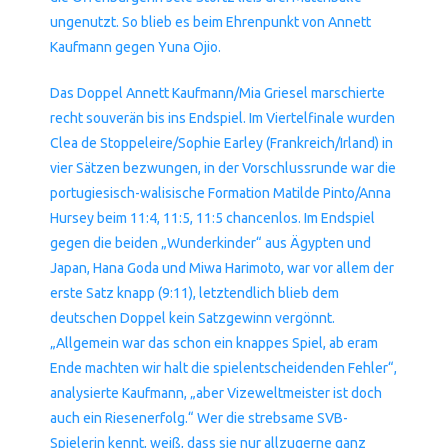
ungenutzt. So blieb es beim Ehrenpunkt von Annett
Kaufmann gegen Yuna Ojio.
Das Doppel Annett Kaufmann/Mia Griesel marschierte
recht souverän bis ins Endspiel. Im Viertelfinale wurden
Clea de Stoppeleire/Sophie Earley (Frankreich/Irland) in
vier Sätzen bezwungen, in der Vorschlussrunde war die
portugiesisch-walisische Formation Matilde Pinto/Anna
Hursey beim 11:4, 11:5, 11:5 chancenlos. Im Endspiel
gegen die beiden „Wunderkinder“ aus Ägypten und
Japan, Hana Goda und Miwa Harimoto, war vor allem der
erste Satz knapp (9:11), letztendlich blieb dem
deutschen Doppel kein Satzgewinn vergönnt.
„Allgemein war das schon ein knappes Spiel, ab eram
Ende machten wir halt die spielentscheidenden Fehler“,
analysierte Kaufmann, „aber Vizeweltmeister ist doch
auch ein Riesenerfolg.“ Wer die strebsame SVB-
Spielerin kennt, weiß, dass sie nur allzugerne ganz