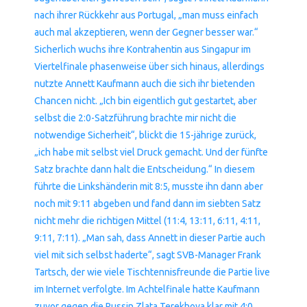
nach ihrer Rückkehr aus Portugal, „man muss einfach
auch mal akzeptieren, wenn der Gegner besser war.“
Sicherlich wuchs ihre Kontrahentin aus Singapur im
Viertelfinale phasenweise über sich hinaus, allerdings
nutzte Annett Kaufmann auch die sich ihr bietenden
Chancen nicht. „Ich bin eigentlich gut gestartet, aber
selbst die 2:0-Satzführung brachte mir nicht die
notwendige Sicherheit“, blickt die 15-jährige zurück,
„ich habe mit selbst viel Druck gemacht. Und der fünfte
Satz brachte dann halt die Entscheidung.“ In diesem
führte die Linkshänderin mit 8:5, musste ihn dann aber
noch mit 9:11 abgeben und fand dann im siebten Satz
nicht mehr die richtigen Mittel (11:4, 13:11, 6:11, 4:11,
9:11, 7:11). „Man sah, dass Annett in dieser Partie auch
viel mit sich selbst haderte“, sagt SVB-Manager Frank
Tartsch, der wie viele Tischtennisfreunde die Partie live
im Internet verfolgte. Im Achtelfinale hatte Kaufmann
zuvor gegen die Russin Zlata Terekhova klar mit 4:0