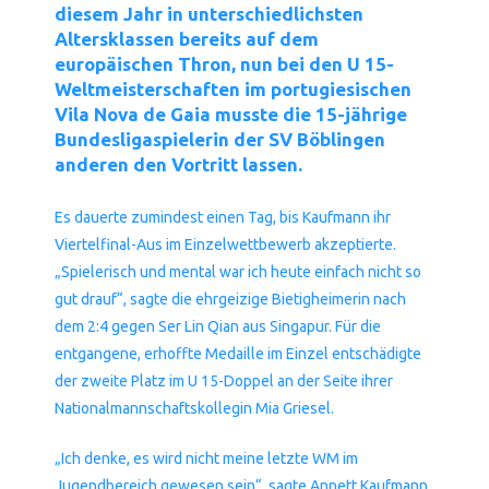
diesem Jahr in unterschiedlichsten
Altersklassen bereits auf dem
europäischen Thron, nun bei den U 15-
Weltmeisterschaften im portugiesischen
Vila Nova de Gaia musste die 15-jährige
Bundesligaspielerin der SV Böblingen
anderen den Vortritt lassen.
Es dauerte zumindest einen Tag, bis Kaufmann ihr
Viertelfinal-Aus im Einzelwettbewerb akzeptierte.
„Spielerisch und mental war ich heute einfach nicht so
gut drauf“, sagte die ehrgeizige Bietigheimerin nach
dem 2:4 gegen Ser Lin Qian aus Singapur. Für die
entgangene, erhoffte Medaille im Einzel entschädigte
der zweite Platz im U 15-Doppel an der Seite ihrer
Nationalmannschaftskollegin Mia Griesel.
„Ich denke, es wird nicht meine letzte WM im
Jugendbereich gewesen sein“, sagte Annett Kaufmann