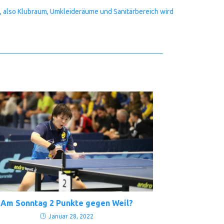
0, also Klubraum, Umkleideräume und Sanitärbereich wird
Am Sonntag 2 Punkte gegen Weil?
Januar 28, 2022