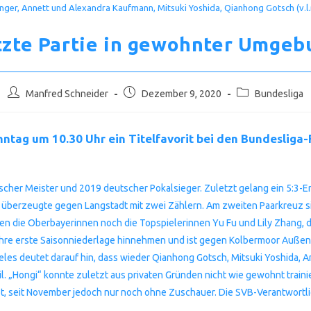
nger, Annett und Alexandra Kaufmann, Mitsuki Yoshida, Qianhong Gotsch (v.l.n
tzte Partie in gewohnter Umgeb
Beitrags-
Beitrag
Beitrags-
Manfred Schneider
Dezember 9, 2020
Bundesliga
Autor:
veröffentlicht:
Kategorie:
ntag um 10.30 Uhr ein Titelfavorit bei den Bundesliga
her Meister und 2019 deutscher Pokalsieger. Zuletzt gelang ein 5:3-Erf
 überzeugte gegen Langstadt mit zwei Zählern. Am zweiten Paarkreuz si
n die Oberbayerinnen noch die Topspielerinnen Yu Fu und Lily Zhang, di
re erste Saisonniederlage hinnehmen und ist gegen Kolbermoor Außense
ieles deutet darauf hin, dass wieder Qianhong Gotsch, Mitsuki Yoshida
. „Hongi“ konnte zuletzt aus privaten Gründen nicht wie gewohnt trainie
aubt, seit November jedoch nur noch ohne Zuschauer. Die SVB-Verantwort