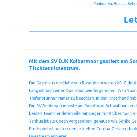
Yanhua Xu, Rosalia Behri
Le
Mit dem SV DJK Kolbermoor gastiert am Son
Tischtenniszentrum.
Die Gäste aus der Nähe von Rosenheim waren 2018 deutsc
Lang ist nach einer Operation wiedergenesen. Wan Yuan
Tiefenbrunner immer zu beachten. In der Hinterhand habe
Die SV Böblingen musste am Sonntag in Schwabhausen ih
beiden Teams endeten alle mit Siegen für Kolbermoor. V
Yanhua ist als Coach vorgesehen, genauso wie Sönke Geil
Profisport ist auch in den aktuellen Corona-Zeiten erl
Livestream anbieten.