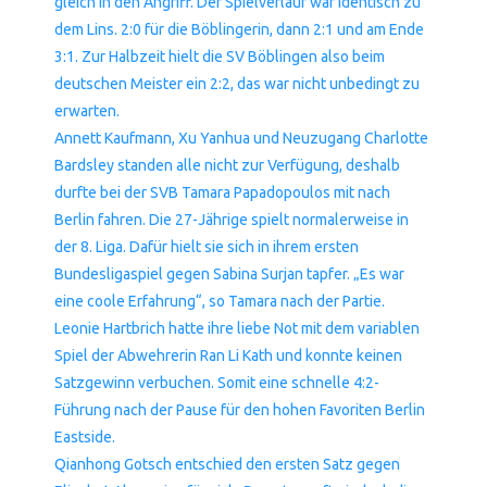
gleich in den Angriff. Der Spielverlauf war identisch zu
dem Lins. 2:0 für die Böblingerin, dann 2:1 und am Ende
3:1. Zur Halbzeit hielt die SV Böblingen also beim
deutschen Meister ein 2:2, das war nicht unbedingt zu
erwarten.
Annett Kaufmann, Xu Yanhua und Neuzugang Charlotte
Bardsley standen alle nicht zur Verfügung, deshalb
durfte bei der SVB Tamara Papadopoulos mit nach
Berlin fahren. Die 27-Jährige spielt normalerweise in
der 8. Liga. Dafür hielt sie sich in ihrem ersten
Bundesligaspiel gegen Sabina Surjan tapfer. „Es war
eine coole Erfahrung“, so Tamara nach der Partie.
Leonie Hartbrich hatte ihre liebe Not mit dem variablen
Spiel der Abwehrerin Ran Li Kath und konnte keinen
Satzgewinn verbuchen. Somit eine schnelle 4:2-
Führung nach der Pause für den hohen Favoriten Berlin
Eastside.
Qianhong Gotsch entschied den ersten Satz gegen