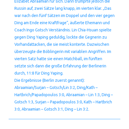
Elizabet Abraamian für sich. Dann trumpfte jedoch die
Russin auf, zwei Sätze lang knapp, im vierten klar. „Das
war nach den fünf Sätzen im Doppel und den vier gegen
Ding am Ende eine Kraftfrage“, äußerte Ehemann und
Coach Ingo Gotsch Verständnis. Lin Chia-Hsuan spielte
gegen Ding Yaping geduldig, lockte die Gegnerin zu
Vorhandattacken, die sie meist konterte. Dazwischen
überzeugte die Böblingerin mit variablen Angriffen. Im
vierten Satz hatte sie einen Matchball, im fünften
setzte sich dann die große Erfahrung der Berlinerin
durch, 11:8 für Ding Yaping.
Die Ergebnisse (Berlin zuerst genannt):
Abraamian/Surjan – Gotsch/Lin 3:2, Ding/Kath –
Hartbrich/Papadopoulos 3:0, Abraamian – Lin 1:3, Ding –
Gotsch 1:3, Surjan – Papadopoulos 3:0, Kath – Hartbrich
3:0, Abraamian – Gotsch 3:1, Ding – Lin 3:2.