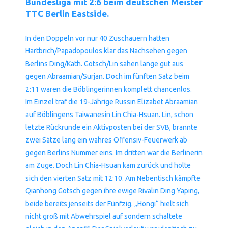
Bundesliga mit 2:6 beim deutschen Meister
TTC Berlin Eastside.
In den Doppeln vor nur 40 Zuschauern hatten
Hartbrich/Papadopoulos klar das Nachsehen gegen
Berlins Ding/Kath. Gotsch/Lin sahen lange gut aus
gegen Abraamian/Surjan. Doch im fünften Satz beim
2:11 waren die Böblingerinnen komplett chancenlos.
Im Einzel traf die 19-Jährige Russin Elizabet Abraamian
auf Böblingens Taiwanesin Lin Chia-Hsuan. Lin, schon
letzte Rückrunde ein Aktivposten bei der SVB, brannte
zwei Sätze lang ein wahres Offensiv-Feuerwerk ab
gegen Berlins Nummer eins. Im dritten war die Berlinerin
am Zuge. Doch Lin Chia-Hsuan kam zurück und holte
sich den vierten Satz mit 12:10. Am Nebentisch kämpfte
Qianhong Gotsch gegen ihre ewige Rivalin Ding Yaping,
beide bereits jenseits der Fünfzig. „Hongi“ hielt sich
nicht groß mit Abwehrspiel auf sondern schaltete