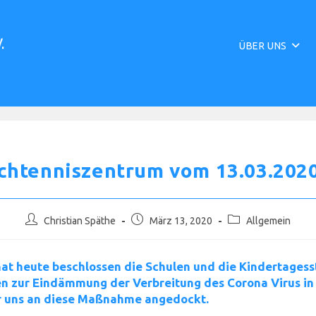
ÜBER UNS
chtenniszentrum vom 13.03.2020
Beitrags-
Beitrag
Beitrags-
Christian Späthe
März 13, 2020
Allgemein
Autor:
veröffentlicht:
Kategorie:
t heute beschlossen die Schulen und die Kindertagess
en zur Eindämmung der Verbreitung des Corona Virus in
ir uns an diese Maßnahme angedockt.