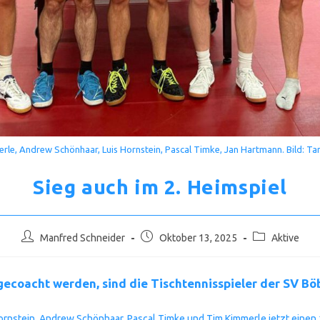
erle, Andrew Schönhaar, Luis Hornstein, Pascal Timke, Jan Hartmann. Bild: 
Sieg auch im 2. Heimspiel
Beitrags-
Beitrag
Beitrags-
Manfred Schneider
Oktober 13, 2025
Aktive
Autor:
veröffentlicht:
Kategorie:
gecoacht werden, sind die Tischtennisspieler der SV Bö
rnstein, Andrew Schönhaar, Pascal Timke und Tim Kimmerle jetzt einen 