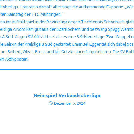
soberliga. Hornstein dämpft allerdings die aufkommende Euphorie: „Wir 
sten Samstag der TTC Mühringen.“
nn ihr Auftaktspiel in der Bezirksliga gegen Tischtennis Schönbuch glatt 
Kreisliga A Nord kam gut aus den Startlöchern und bezwang Spvgg Warmbr
ga A Süd. Gegen SV Affstätt setzte es eine 3:9-Niederlage. Zwei Doppel u
ie Saison der Kreisliga B Süd gestartet. Emanuel Egger tat sich dabei posit
Lars Seibert, Oliver Bross und Nic Gutzke am erfolgreichsten. Die SV Böbli
ein Aktivposten.
Heimspiel Verbandsoberliga
Dezember 5, 2024