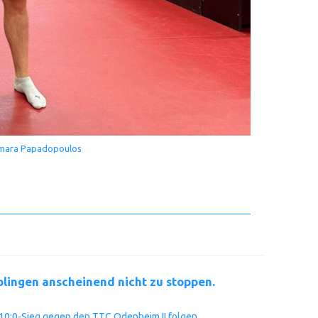
Tamara Papadopoulos
blingen anscheinend nicht zu stoppen.
10:0-Sieg gegen den TTC Odenheim II folgen.