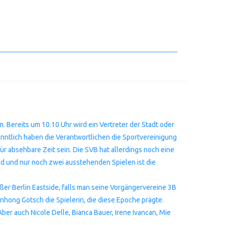
ereits um 10.10 Uhr wird ein Vertreter der Stadt oder
anntlich haben die Verantwortlichen die Sportvereinigung
r absehbare Zeit sein. Die SVB hat allerdings noch eine
nd und nur noch zwei ausstehenden Spielen ist die
ußer Berlin Eastside, falls man seine Vorgängervereine 3B
anhong Gotsch die Spielerin, die diese Epoche prägte.
ber auch Nicole Delle, Bianca Bauer, Irene Ivancan, Mie