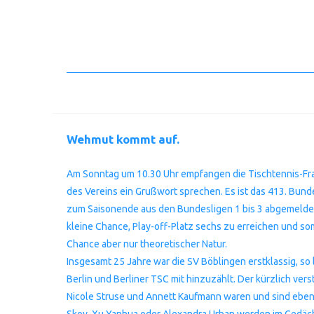
Wehmut kommt auf.
Am Sonntag um 10.30 Uhr empfangen die Tischtennis-Fra
des Vereins ein Grußwort sprechen. Es ist das 413. Bund
zum Saisonende aus den Bundesligen 1 bis 3 abgemeldet, 
kleine Chance, Play-off-Platz sechs zu erreichen und so
Chance aber nur theoretischer Natur.
Insgesamt 25 Jahre war die SV Böblingen erstklassig, so 
Berlin und Berliner TSC mit hinzuzählt. Der kürzlich ver
Nicole Struse und Annett Kaufmann waren und sind ebenfal
Skov, Xu Yanhua oder Alexandra Urban werden im Gedäch