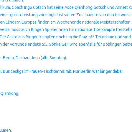
likum. Coach Ingo Gotsch hat seine Asse Qianhong Gotsch und Annett K
 einer guten Leistung vor möglichst vielen Zuschauern von den teilweise
igen Ländern Europas finden am Wochenende nationale Meisterschaften st
herweise muss auch Bingen Spielerinnen für nationale Titelkämpfe freistel
 Die Gäste aus Bingen kämpfen noch um die Play-off-Teilnahme und sind
in der Vorrunde endete 5:5. Sönke Geil wird ebenfalls für Böblingen bet
Berlin, Dachau-Jena (alle Sonntag).
1. Bundesliga im Frauen-Tischtennis mit. Nur Berlin war länger dabei.
e Qianhong.
Dülmen.