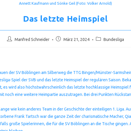
Annett Kaufmann und Sönke Geil (Foto: Volker Arnold)
Das letzte Heimspiel
Beitrags-
Beitrag
Beitrags-
Manfred Schneider
März 21, 2024
Bundesliga
Autor:
veröffentlicht:
Kategorie:
uen der SV Böblingen am Silberweg die TTG Bingen/Münster-Sarmsheim. B
esliga-Spiel der SVB und das letzte Heimspiel der regulären Saison. Bek
es wird also höchstwahrscheinlich das letzte hochklassige Heimspiel fü
mit noch eine weitere Heimpartie auszutragen. Bei drei Punkten Rücksta
lange wie kein anderes Team in der Geschichte der einteiligen 1. Liga. A
storbene Frank Tartsch war die ganze Zeit der charismatische Macher, Qi
ls große Spielerinnen, die für die SV Böblingen an die Tische gingen. A
tnis bleiben.