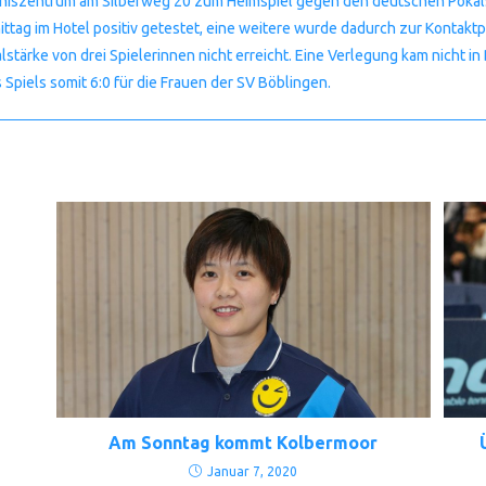
niszentrum am Silberweg 20 zum Heimspiel gegen den deutschen Pokals
ttag im Hotel positiv getestet, eine weitere wurde dadurch zur Kontaktp
ärke von drei Spielerinnen nicht erreicht. Eine Verlegung kam nicht in
piels somit 6:0 für die Frauen der SV Böblingen.
Am Sonntag kommt Kolbermoor
Januar 7, 2020