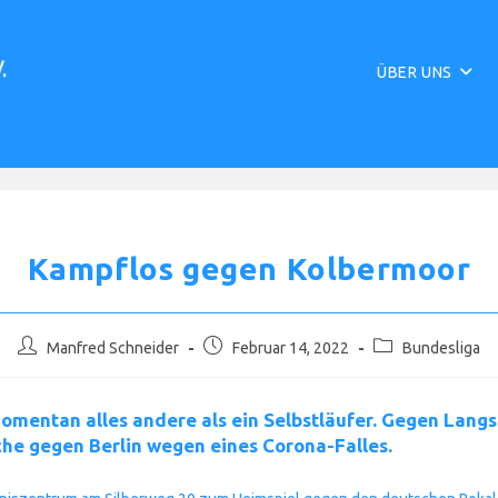
ÜBER UNS
Kampflos gegen Kolbermoor
Beitrags-
Beitrag
Beitrags-
Manfred Schneider
Februar 14, 2022
Bundesliga
Autor:
veröffentlicht:
Kategorie:
omentan alles andere als ein Selbstläufer. Gegen Lang
he gegen Berlin wegen eines Corona-Falles.