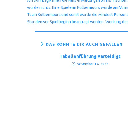
Am Sonntag kamen die Fans erwartungsfroh ins Tischten
wurde nichts. Eine Spielerin Kolbermoors wurde am Vormi
Team Kolbermoors und somit wurde die Mindest-Personalst
Stunden vor Spielbeginn beantragt werden. Wertung des S
DAS KÖNNTE DIR AUCH GEFALLEN
Tabellenführung verteidigt
November 14, 2022