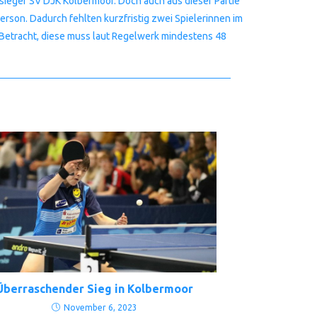
ieger SV DJK Kolbermoor. Doch auch aus dieser Partie
erson. Dadurch fehlten kurzfristig zwei Spielerinnen im
 Betracht, diese muss laut Regelwerk mindestens 48
Überraschender Sieg in Kolbermoor
November 6, 2023