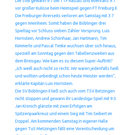
Die SVB gewann 9:1 bei TTF Rastatt und ebenfalls 9:1
vor großer Kulisse beim Heimspiel gegen FT Freiburg II.
Die Freiburger ihrerseits verloren am Samstag mit 3:7
gegen Weinheim. Somit haben die Böblinger drei
Spieltag vor Schluss sieben Zähler Vorsprung. Luis
Hornstein, Andrew Schönhaar, Jan Hartmann, Tim
Kimmerle und Pascal Timke wuchsen über sich hinaus,
speziell am Sonntag gegen den Tabellenzweiten aus
dem Breisgau. Wie kam es zu diesem Super-Auftritt?
„Ich weiß auch nicht so recht. Wir waren jedenfalls heiß
und wollten unbedingt schon heute Meister werden“,
erklärte Kapitän Luis Hornstein.
Die SV Böblingen II ließ sich auch vom TSV Betzingen
nicht stoppen und gewann ihr Landesliga-Spiel mit 9:3.
Jan Kronich glänzte mit zwei Erfolgen am
Spitzenpaarkreuz und einem Sieg mit Tim Seibert im
Doppel. Am kommenden Samstag in eigener Halle
gegen TuS Metzingen fällt eine Vorentscheidung um