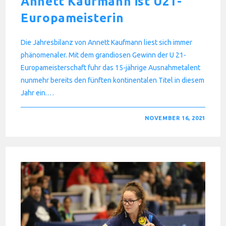
Annett Kaufmann ist U21-
Europameisterin
Die Jahresbilanz von Annett Kaufmann liest sich immer
phänomenaler. Mit dem grandiosen Gewinn der U 21-
Europameisterschaft fuhr das 15-jährige Ausnahmetalent
nunmehr bereits den fünften kontinentalen Titel in diesem
Jahr ein.…
FÜR
KOMMENTARE DEAKTIVIERT
NOVEMBER 16, 2021
ANNETT
KAUFMANN
IST
U21-
EUROPAMEISTERIN