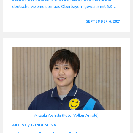
deutsche Vizemeister aus Oberbayern gewann mit 6:3…
FÜR
KOMMENTARE DEAKTIVIERT
SEPTEMBER 6, 2021
HONGI
IST
WIEDER
DABEI
Mitsuki Yoshida (Foto: Volker Arnold)
AKTIVE
/
BUNDESLIGA