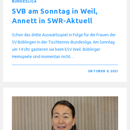
BUNDESLIGA
SVB am Sonntag in Weil,
Annett in SWR-Aktuell
Schon das dritte Auswärtsspiel in Folge für die Frauen der
SV Böblingen in der Tischtennis-Bundesliga. Am Sonntag
um 14 Uhr gastieren sie beim ESV Weil. Böblinger
Heimspiele sind momentan nicht…
FÜR
KOMMENTARE DEAKTIVIERT
OKTOBER 9, 2021
SVB
AM
SONNTAG
IN
WEIL,
ANNETT
IN
SWR-
AKTUELL