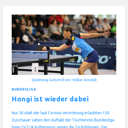
EINZEL
IN
BINGEN
Qianhong Gotsch (Foto: Volker Arnold)
BUNDESLIGA
Hongi ist wieder dabei
Nur 50 statt der laut Corona-Verordnung erlaubten 150
Zuschauer sahen den Auftakt der Tischtennis-Bundesliga
beim SV DJK Kolbermoor gegen die SV Böblingen. Der