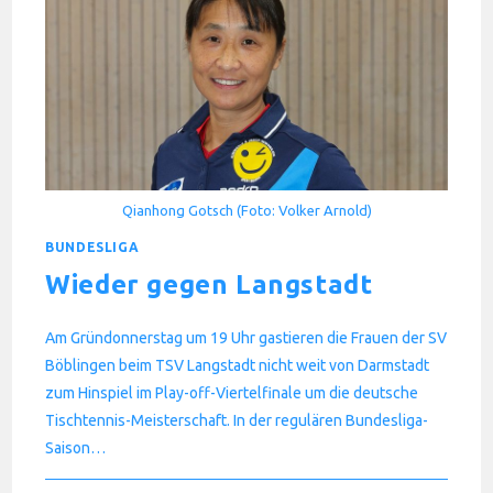
Qianhong Gotsch (Foto: Volker Arnold)
BUNDESLIGA
Wieder gegen Langstadt
Am Gründonnerstag um 19 Uhr gastieren die Frauen der SV
Böblingen beim TSV Langstadt nicht weit von Darmstadt
zum Hinspiel im Play-off-Viertelfinale um die deutsche
Tischtennis-Meisterschaft. In der regulären Bundesliga-
Saison…