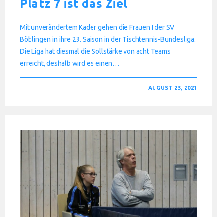
Platz 7 ist das Ziel
Mit unverändertem Kader gehen die Frauen I der SV
Böblingen in ihre 23. Saison in der Tischtennis-Bundesliga.
Die Liga hat diesmal die Sollstärke von acht Teams
erreicht, deshalb wird es einen…
FÜR
KOMMENTARE DEAKTIVIERT
AUGUST 23, 2021
PLATZ
7
IST
DAS
ZIEL