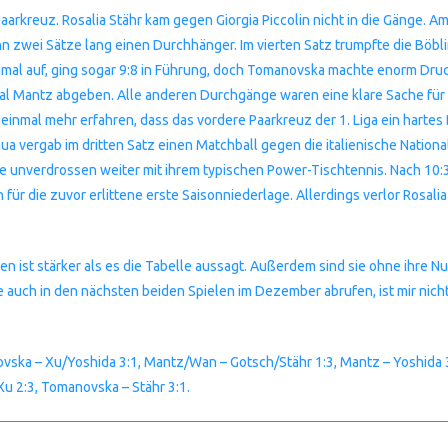
arkreuz. Rosalia Stähr kam gegen Giorgia Piccolin nicht in die Gänge. A
 zwei Sätze lang einen Durchhänger. Im vierten Satz trumpfte die Böblin
mal auf, ging sogar 9:8 in Führung, doch Tomanovska machte enorm Druck
 Mantz abgeben. Alle anderen Durchgänge waren eine klare Sache für 
einmal mehr erfahren, dass das vordere Paarkreuz der 1. Liga ein hartes
ua vergab im dritten Satz einen Matchball gegen die italienische Nationals
fte unverdrossen weiter mit ihrem typischen Power-Tischtennis. Nach 10
für die zuvor erlittene erste Saisonniederlage. Allerdings verlor Rosali
en ist stärker als es die Tabelle aussagt. Außerdem sind sie ohne ihre 
te auch in den nächsten beiden Spielen im Dezember abrufen, ist mir nich
vska – Xu/Yoshida 3:1, Mantz/Wan – Gotsch/Stähr 1:3, Mantz – Yoshida 3:
 Xu 2:3, Tomanovska – Stähr 3:1.