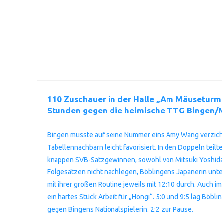
110 Zuschauer in der Halle „Am Mäuseturm“
Stunden gegen die heimische TTG Bingen/Mü
Bingen musste auf seine Nummer eins Amy Wang verzichten
Tabellennachbarn leicht favorisiert. In den Doppeln teil
knappen SVB-Satzgewinnen, sowohl von Mitsuki Yoshida 
Folgesätzen nicht nachlegen, Böblingens Japanerin unter
mit ihrer großen Routine jeweils mit 12:10 durch. Auch 
ein hartes Stück Arbeit für „Hongi“. 5:0 und 9:5 lag Böb
gegen Bingens Nationalspielerin. 2:2 zur Pause.