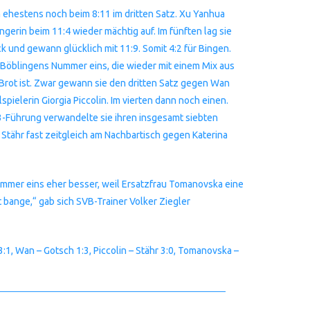
m ehestens noch beim 8:11 im dritten Satz. Xu Yanhua
gerin beim 11:4 wieder mächtig auf. Im fünften lag sie
 und gewann glücklich mit 11:9. Somit 4:2 für Bingen.
Böblingens Nummer eins, die wieder mit einem Mix aus
 Brot ist. Zwar gewann sie den dritten Satz gegen Wan
pielerin Giorgia Piccolin. Im vierten dann noch einen.
:3-Führung verwandelte sie ihren insgesamt siebten
a Stähr fast zeitgleich am Nachbartisch gegen Katerina
Nummer eins eher besser, weil Ersatzfrau Tomanovska eine
t bange,“ gab sich SVB-Trainer Volker Ziegler
1, Wan – Gotsch 1:3, Piccolin – Stähr 3:0, Tomanovska –