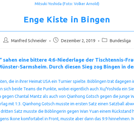
Mitsuki Yoshida (Foto: Volker Arnold)
Enge Kiste in Bingen
Beitrags-
Beitrag
Beitrags-
Manfred Schneider
Dezember 2, 2019
Bundesliga
Autor:
veröffentlicht:
Kategorie:
 sahen eine bittere 4:6-Niederlage der Tischtennis-Fra
nster-Sarmsheim. Durch diesen Sieg zog Bingen in der
, die in ihrer Heimat USA ein Turnier spielte. Böblingen trat dagegen
ten sich beide Teams die Punkte, wobei eigentlich auch Xu/Yoshida ein S
gegen Chantal Mantz als auch von Qianhong Gotsch gegen die junge Wan
lag mit 1:3. Qianhong Gotsch musste im ersten Satz einen Satzball abw
im dritten Satz musste die Böblingerin gegen Wan Yuan einem Rückstand hi
lingens Ikone komfortabel in Front, musste aber dann das 9:9 hinnehmen.