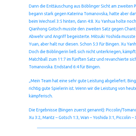
Dann die Enttäuschung aus Böblinger Sicht am zweiten Pa
begann stark gegen Katerina Tomanovska, hatte aber dann
beim Wechsel 3:5 hinten, dann 4:8. Xu Yanhua holte noch
Qianhong Gotsch musste den zweiten Satz gegen Chantal
Abwehr und Angriff begeisterte. Mitsuki Yoshida musste 
Yuan, aber halt nur diesen. Schon 5:3 für Bingen. Xu Yanh
Doch die Böblingerin ließ sich nicht unterkriegen, kämp
Matchball zum 11:7 im fünften Satz und revanchierte sich 
Tomanovska. Endstand 6:4 für Bingen.
„Mein Team hat eine sehr gute Leistung abgeliefert. Bing
richtig gute Spielerin ist. Wenn wir die Leistung von heu
kämpferisch.
Die Ergebnisse (Bingen zuerst genannt): Piccolin/Tomano
Xu 3:2, Mantz – Gotsch 1:3, Wan – Yoshida 3:1, Piccolin –