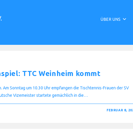
ÜBER UNS
mspiel: TTC Weinheim kommt
n. Am Sonntag um 10.30 Uhr empfangen die Tischtennis-Frauen der SV
tsche Vizemeister startete gemächlich in die…
FEBRUAR 8, 20