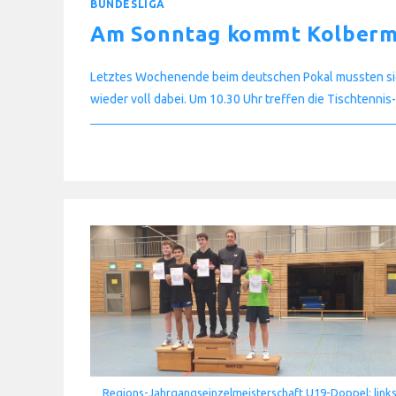
BUNDESLIGA
Am Sonntag kommt Kolber
Letztes Wochenende beim deutschen Pokal mussten si
wieder voll dabei. Um 10.30 Uhr treffen die Tischtenn
FÜR
KOMMENTARE DEAKTIVIERT
AM
SONNTAG
KOMMT
KOLBERMOOR
Regions-Jahrgangseinzelmeisterschaft U19-Doppel: link