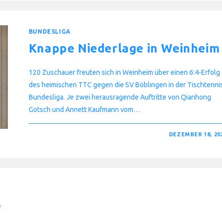
2022/2023
–
TEIL
2
BUNDESLIGA
Knappe Niederlage in Weinheim
120 Zuschauer freuten sich in Weinheim über einen 6:4-Erfolg
des heimischen TTC gegen die SV Böblingen in der Tischtenni
Bundesliga. Je zwei herausragende Auftritte von Qianhong
Gotsch und Annett Kaufmann vom…
FÜR
KOMMENTARE DEAKTIVIERT
DEZEMBER 18, 20
KNAPPE
NIEDERLAGE
IN
WEINHEIM
e