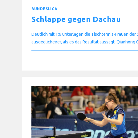
TTC
WEINHEIM
KOMMT
BUNDESLIGA
Schlappe gegen Dachau
Deutlich mit 1:6 unterlagen die Tischtennis-Frauen de
ausgeglichener, als es das Resultat aussagt. Qianhon
FÜR
KOMMENTARE DEAKTIVIERT
SCHLAPPE
GEGEN
DACHAU