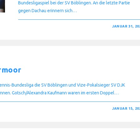
Bundesligaspiel bei der SV Böblingen. An die letzte Partie
gegen Dachau erinnern sich…
FÜR
KOMMENTARE DEAKTIVIERT
JANUAR 31, 20
SVB
GEGEN
DACHAU
AM
4.
FEBRUAR
rmoor
tennis-Bundesliga die SV Böblingen und Vize-Pokalsieger SV DJK
können. Gotsch/Alexandra Kaufmann waren im ersten Doppel…
JANUAR 15, 20