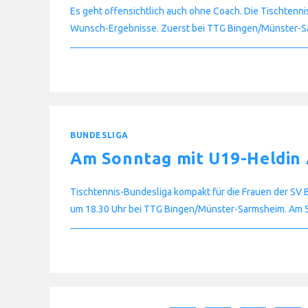
Es geht offensichtlich auch ohne Coach. Die Tischtenn
Wunsch-Ergebnisse. Zuerst bei TTG Bingen/Münster-
FÜR
KOMMENTARE DEAKTIVIERT
ZWEIMAL
5:5
AM
WOCHENENDE
BUNDESLIGA
Am Sonntag mit U19-Heldin
Tischtennis-Bundesliga kompakt für die Frauen der SV B
um 18.30 Uhr bei TTG Bingen/Münster-Sarmsheim. Am
FÜR
KOMMENTARE DEAKTIVIERT
AM
SONNTAG
MIT
U19-
HELDIN
ANNETT
KAUFMANN