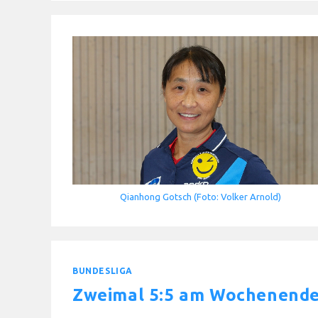
Qianhong Gotsch (Foto: Volker Arnold)
BUNDESLIGA
Zweimal 5:5 am Wochenend